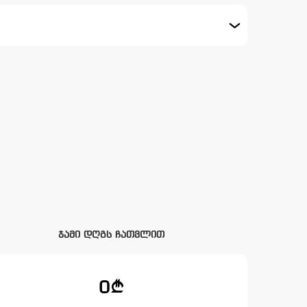
ჯამი დღგს ჩათვლით
0