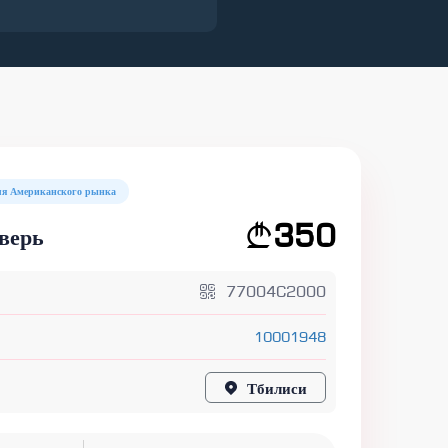
ля Американского рынка
350
верь
77004C2000
10001948
Тбилиси