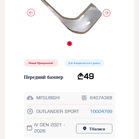
Новый Проверенный
Для Американского рынка
49
Передний бампер
MITSUBISHI
6407A368
OUTLANDER SPORT
10004799
IV GEN 2021 -
Тбилиси
2026