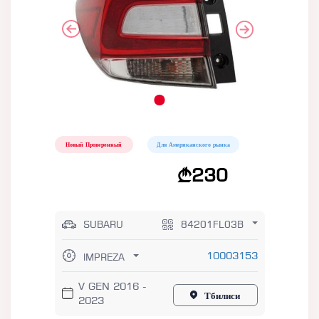
Новый Проверенный
Для Американского рынка
230
SUBARU
84201FL03B
10003153
IMPREZA
V GEN 2016 -
Тбилиси
2023