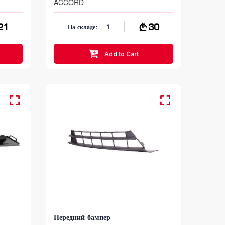
ACCORD
21
30
На складе:
1
Add to Cart
Передний бампер