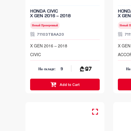
HONDA CIVIC
HOND
X GEN 2016 – 2018
X GEN
Новый Проверенный
Новый П
71103TBAA20
71
X GEN 2016 – 2018
X GEN 
CIVIC
ACCO
97
На складе:
9
На
Add to Cart