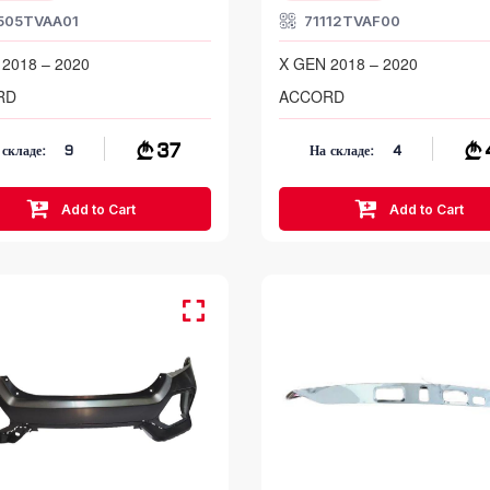
505TVAA01
71112TVAF00
2018 – 2020
X GEN 2018 – 2020
RD
ACCORD
37
 складе:
9
На складе:
4
Add to Cart
Add to Cart