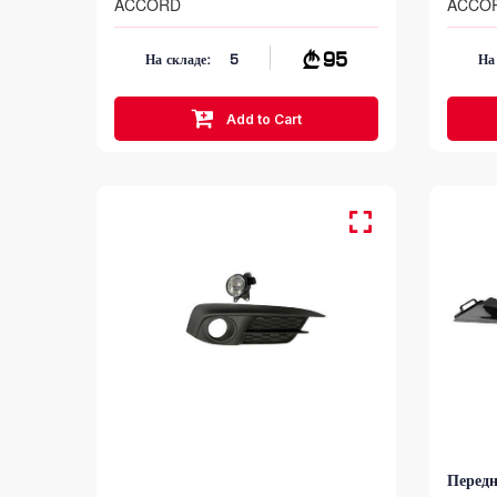
ACCORD
ACCO
95
На складе:
5
На
Add to Cart
Перед