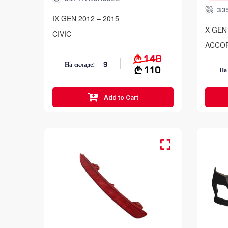
33
IX GEN 2012 – 2015
X GEN 
CIVIC
ACCO
140
На складе:
9
110
На
Add to Cart