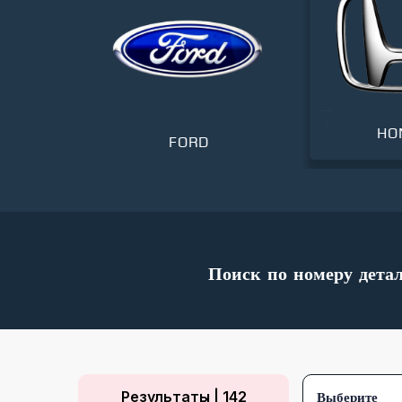
HON
T
FORD
Поиск по номеру дета
Результаты | 142
Выберите