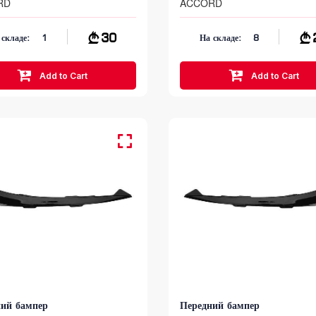
RD
ACCORD
30
 складе:
1
На складе:
8
Add to Cart
Add to Cart
ний бампер
Передний бампер