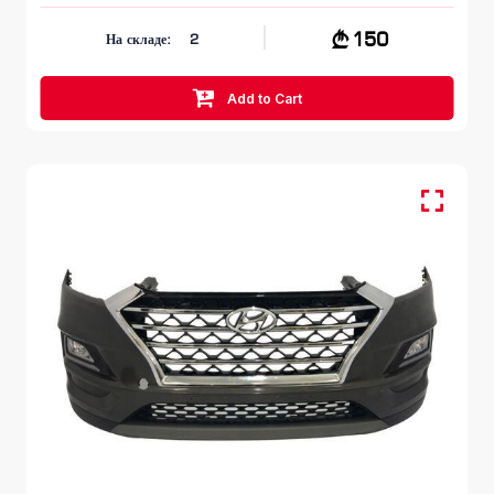
150
На складе:
2
Add to Cart
Передний бампер
HYUNDAI TUCSON