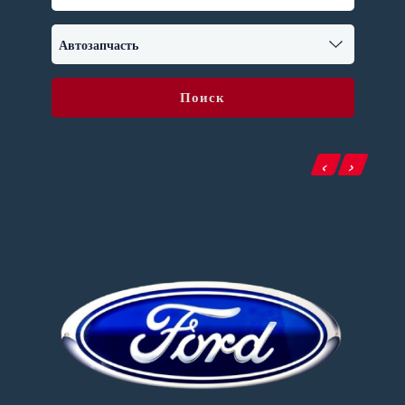
Поиск
‹
›