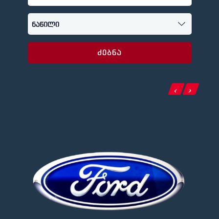
ძებნა
‹
›